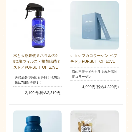
水と天然鉱物ミネラルの9
umino フカコラーゲン ペプ
9%坑ウィルス・抗菌除菌ミ
チド／PURSUIT OF LOVE
スト／PURSUIT OF LOVE
海の王者サメから生まれた高純
度コラーゲン
天然成分で原因を分解！抗菌効
果は7日間持続！！
4,000円(税込4,320円)
2,100円(税込2,310円)