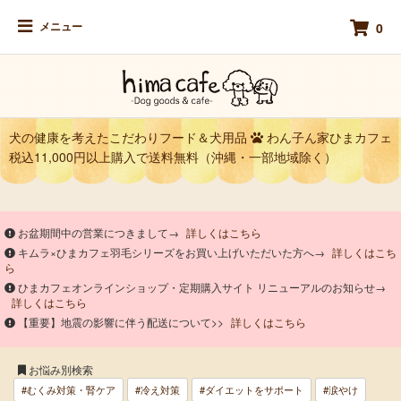
メニュー
0
犬の健康を考えたこだわりフード＆犬用品
わん子ん家ひまカフェ
税込11,000円以上購入で送料無料（沖縄・一部地域除く）
お盆期間中の営業につきまして→
詳しくはこちら
キムラ×ひまカフェ羽毛シリーズをお買い上げいただいた方へ→
詳しくはこち
ら
ひまカフェオンラインショップ・定期購入サイト リニューアルのお知らせ→
詳しくはこちら
【重要】地震の影響に伴う配送について>>
詳しくはこちら
お悩み別検索
#むくみ対策・腎ケア
#冷え対策
#ダイエットをサポート
#涙やけ