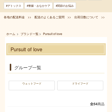
#デトックス
#整腸・おなかケア
#関節のお悩み
各地の配送料金 >>
配送のよくあるご質問 >>
出荷日数について >>
ホーム
>
ブランド一覧
>
Pursuit of love
Pursuit of love
グループ一覧
ウェットフード
ドライフード
全54
商品