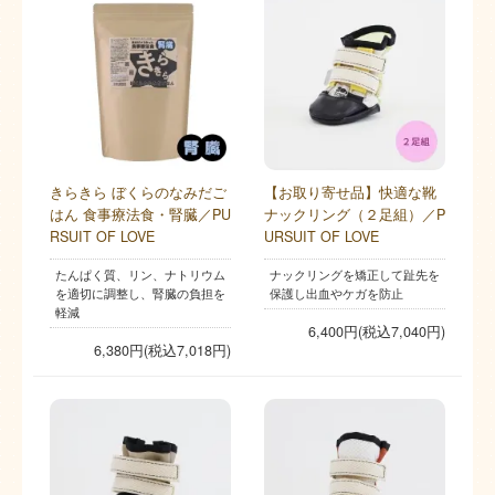
きらきら ぼくらのなみだご
【お取り寄せ品】快適な靴
はん 食事療法食・腎臓／PU
ナックリング（２足組）／P
RSUIT OF LOVE
URSUIT OF LOVE
たんぱく質、リン、ナトリウム
ナックリングを矯正して趾先を
を適切に調整し、腎臓の負担を
保護し出血やケガを防止
軽減
6,400円(税込7,040円)
6,380円(税込7,018円)