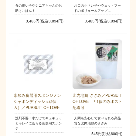
食の細い子やシニアちゃんのお
お口の小さい子やウェットフー
助けごはん！
ドのボリュームアップに
3,485円(税込3,834円)
3,485円(税込3,834円)
水飲み食器用スポンジノン
比内地鶏 ささみ／PURSUIT
シャボンディッシュ(2個
OF LOVE ＊1個のみポスト
入）／PURSUIT OF LOVE
配送可
洗剤不要！水だけでキュキュッ
人間も安心して食べられる高品
とキレイに落ちる食器用スポン
質な比内地鶏のささみ
ジ
545円(税込600円)