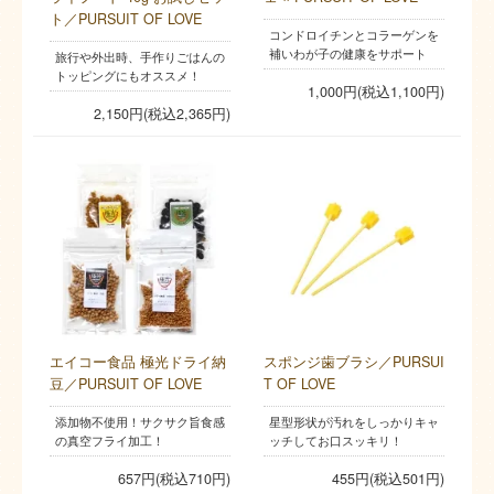
ト／PURSUIT OF LOVE
コンドロイチンとコラーゲンを
補いわが子の健康をサポート
旅行や外出時、手作りごはんの
トッピングにもオススメ！
1,000円(税込1,100円)
2,150円(税込2,365円)
エイコー食品 極光ドライ納
スポンジ歯ブラシ／PURSUI
豆／PURSUIT OF LOVE
T OF LOVE
添加物不使用！サクサク旨食感
星型形状が汚れをしっかりキャ
の真空フライ加工！
ッチしてお口スッキリ！
657円(税込710円)
455円(税込501円)