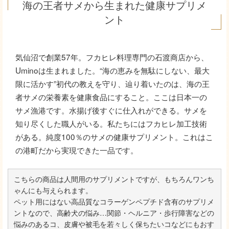
海の王者サメから生まれた健康サプリメ
ント
気仙沼で創業57年。フカヒレ料理専門の石渡商店から、
Uminoは生まれました。“海の恵みを無駄にしない、最大
限に活かす”初代の教えを守り、辿り着いたのは、海の王
者サメの栄養素を健康食品にすること。ここは日本一の
サメ漁港です。水揚げ後すぐに仕入れができる。サメを
知り尽くした職人がいる。私たちにはフカヒレ加工技術
がある。純度100％のサメの健康サプリメント。これはこ
の港町だから実現できた一品です。
こちらの商品は人間用のサプリメントですが、もちろんワンち
ゃんにも与えられます。
ペット用にはない高品質なコラーゲンペプチド含有のサプリメ
ントなので、高齢犬の悩み…関節・ヘルニア・歩行障害などの
悩みのあるコ、皮膚や被毛を若々しく保ちたいコなどにもおす