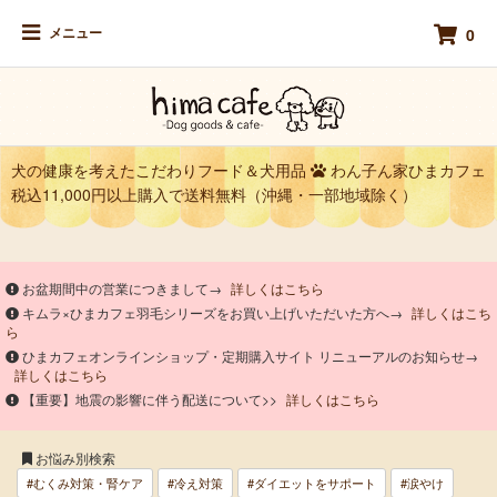
メニュー
0
犬の健康を考えたこだわりフード＆犬用品
わん子ん家ひまカフェ
税込11,000円以上購入で送料無料（沖縄・一部地域除く）
お盆期間中の営業につきまして→
詳しくはこちら
キムラ×ひまカフェ羽毛シリーズをお買い上げいただいた方へ→
詳しくはこち
ら
ひまカフェオンラインショップ・定期購入サイト リニューアルのお知らせ→
詳しくはこちら
【重要】地震の影響に伴う配送について>>
詳しくはこちら
お悩み別検索
#むくみ対策・腎ケア
#冷え対策
#ダイエットをサポート
#涙やけ