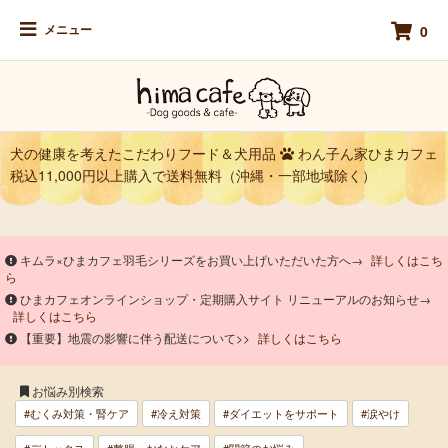
メニュー
0
犬の健康を考えたこだわりフード＆犬用品
わん子ん家ひまカフェ
税込11,000円以上購入で送料無料（沖縄・一部地域除く）
キムラ×ひまカフェ羽毛シリーズをお買い上げいただいた方へ→
詳しくはこち
ら
ひまカフェオンラインショップ・定期購入サイト リニューアルのお知らせ→
詳しくはこちら
【重要】地震の影響に伴う配送について>>
詳しくはこちら
お悩み別検索
#むくみ対策・腎ケア
#冷え対策
#ダイエットをサポート
#涙やけ