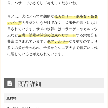
り、ハサミで小さくして与えてくださいね。
サメは、犬にとって理想的な
低カロリー・低脂質・高タ
ンパク質
の食材というだけでなく、栄養分の高さにも注
目されています。サメの軟骨にはコラーゲンやカルシウ
ムなど
皮膚・被毛や関節の健康をサポート
する栄養分も
豊富に含まれています。
低アレルギー
な食材なのでより
多くの犬が食べられ、子犬からシニア犬まで幅広い世代
に適していると考えられています。
商品詳細
原材料
サメ軟骨（1/4カット）