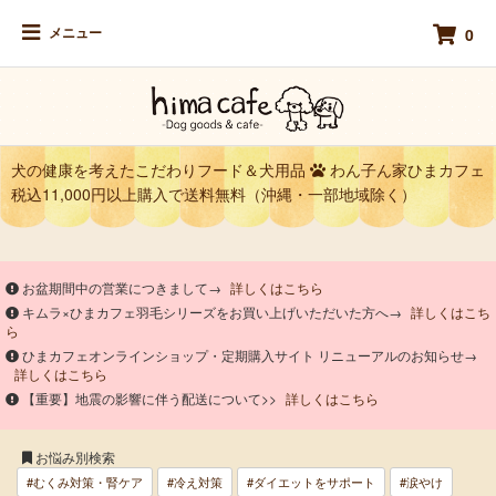
メニュー
0
犬の健康を考えたこだわりフード＆犬用品
わん子ん家ひまカフェ
税込11,000円以上購入で送料無料（沖縄・一部地域除く）
お盆期間中の営業につきまして→
詳しくはこちら
キムラ×ひまカフェ羽毛シリーズをお買い上げいただいた方へ→
詳しくはこち
ら
ひまカフェオンラインショップ・定期購入サイト リニューアルのお知らせ→
詳しくはこちら
【重要】地震の影響に伴う配送について>>
詳しくはこちら
お悩み別検索
#むくみ対策・腎ケア
#冷え対策
#ダイエットをサポート
#涙やけ