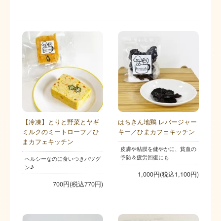
【冷凍】とりと野菜とヤギ
はちきん地鶏 レバージャー
ミルクのミートローフ／ひ
キー／ひまカフェキッチン
まカフェキッチン
皮膚や粘膜を健やかに、貧血の
予防＆疲労回復にも
ヘルシーなのに食いつきバツグ
ン♪
1,000円(税込1,100円)
700円(税込770円)