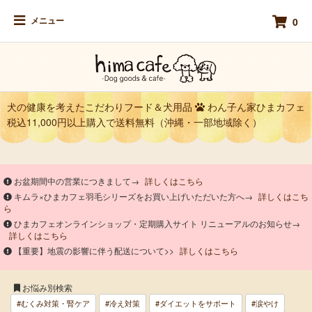
メニュー
0
犬の健康を考えたこだわりフード＆犬用品
わん子ん家ひまカフェ
税込11,000円以上購入で送料無料（沖縄・一部地域除く）
お盆期間中の営業につきまして→
詳しくはこちら
キムラ×ひまカフェ羽毛シリーズをお買い上げいただいた方へ→
詳しくはこち
ら
ひまカフェオンラインショップ・定期購入サイト リニューアルのお知らせ→
詳しくはこちら
【重要】地震の影響に伴う配送について>>
詳しくはこちら
お悩み別検索
#むくみ対策・腎ケア
#冷え対策
#ダイエットをサポート
#涙やけ