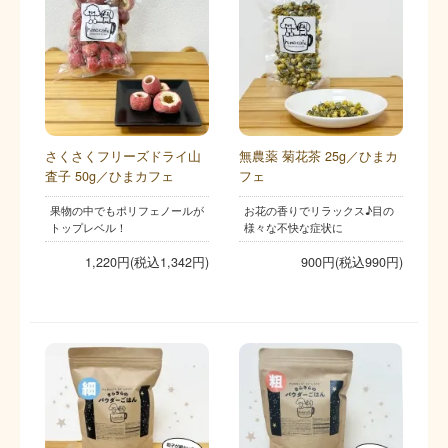
さくさくフリーズドライ山
無農薬 菊花茶 25g／ひまカ
査子 50g／ひまカフェ
フェ
果物の中でもポリフェノールが
お花の香りでリラックス♪目の
トップレベル！
様々な不快な症状に
1,220円(税込1,342円)
900円(税込990円)