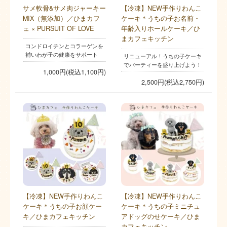
サメ軟骨&サメ肉ジャーキー
【冷凍】NEW手作りわんこ
MIX（無添加）／ひまカフ
ケーキ＊うちの子お名前・
ェ × PURSUIT OF LOVE
年齢入りホールケーキ／ひ
まカフェキッチン
コンドロイチンとコラーゲンを
補いわが子の健康をサポート
リニューアル！うちの子ケーキ
でパーティーを盛り上げよう！
1,000円(税込1,100円)
2,500円(税込2,750円)
【冷凍】NEW手作りわんこ
【冷凍】NEW手作りわんこ
ケーキ＊うちの子お顔ケー
ケーキ＊うちの子ミニチュ
キ／ひまカフェキッチン
アドッグのせケーキ／ひま
カフェキッチン