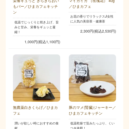
栄養ギュっと きらきらおい
マイカイカ （玫瑰花） 40g
もバー／ひまカフェキッチ
／ひまカフェ
ン
お花の香りでリラックス♪女性
に人気の美容茶・健康茶
低温でじっくりと焼き上げ、旨
みと甘み、栄養をギュッと凝
2,300円(税込2,530円)
縮！
1,000円(税込1,100円)
無農薬白きくらげ／ひまカ
豚のマメ(腎臓)ジャーキー／
フェ
ひまカフェキッチン
潤いが欲しい時におすすめの食
低温乾燥で旨みたっぷり、くい
材
つき抜群！