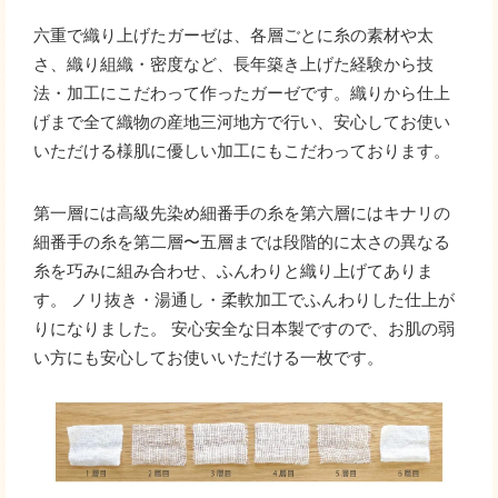
六重で織り上げたガーゼは、各層ごとに糸の素材や太
さ、織り組織・密度など、長年築き上げた経験から技
法・加工にこだわって作ったガーゼです。織りから仕上
げまで全て織物の産地三河地方で行い、安心してお使い
いただける様肌に優しい加工にもこだわっております。
第一層には高級先染め細番手の糸を第六層にはキナリの
細番手の糸を第二層〜五層までは段階的に太さの異なる
糸を巧みに組み合わせ、ふんわりと織り上げてありま
す。 ノリ抜き・湯通し・柔軟加工でふんわりした仕上が
りになりました。 安心安全な日本製ですので、お肌の弱
い方にも安心してお使いいただける一枚です。