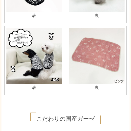
表
裏
表
裏
こだわりの国産ガーゼ