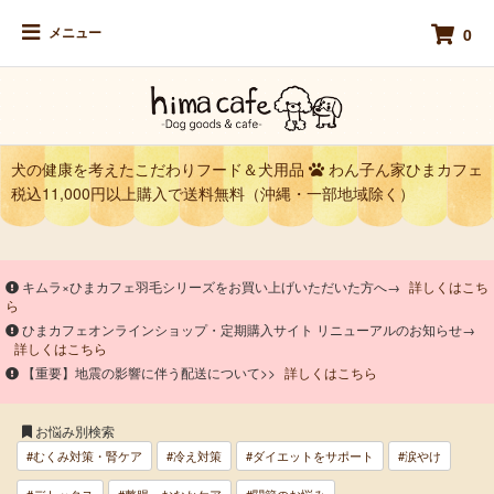
メニュー
0
犬の健康を考えたこだわりフード＆犬用品
わん子ん家ひまカフェ
税込11,000円以上購入で送料無料（沖縄・一部地域除く）
キムラ×ひまカフェ羽毛シリーズをお買い上げいただいた方へ→
詳しくはこち
ら
ひまカフェオンラインショップ・定期購入サイト リニューアルのお知らせ→
詳しくはこちら
【重要】地震の影響に伴う配送について>>
詳しくはこちら
お悩み別検索
#むくみ対策・腎ケア
#冷え対策
#ダイエットをサポート
#涙やけ