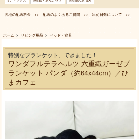
#デトックス
#整腸・おなかケア
#関節のお悩み
各地の配送料金 >>
配送のよくあるご質問 >>
出荷日数について >>
ホーム
>
リビング用品
>
ベッド・寝具
特別なブランケット、できました！
ワンダフルテラヘルツ 六重織ガーゼブ
ランケット パンダ（約64x44cm）／ひ
まカフェ