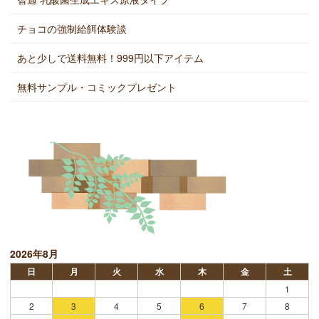
チョコの強制給餌体験談
あと少しで送料無料！999円以下アイテム
無料サンプル・コミックプレゼント
2026年8月
日
月
火
水
木
金
土
1
2
3
4
5
6
7
8