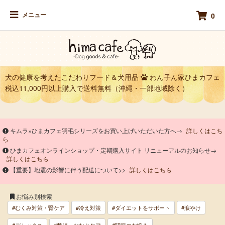
メニュー
0
犬の健康を考えたこだわりフード＆犬用品
わん子ん家ひまカフェ
税込11,000円以上購入で送料無料（沖縄・一部地域除く）
キムラ×ひまカフェ羽毛シリーズをお買い上げいただいた方へ→
詳しくはこち
ら
ひまカフェオンラインショップ・定期購入サイト リニューアルのお知らせ→
詳しくはこちら
【重要】地震の影響に伴う配送について>>
詳しくはこちら
お悩み別検索
#むくみ対策・腎ケア
#冷え対策
#ダイエットをサポート
#涙やけ