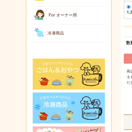
1,
For オーナー用
冷凍商品
数
商
る
だ