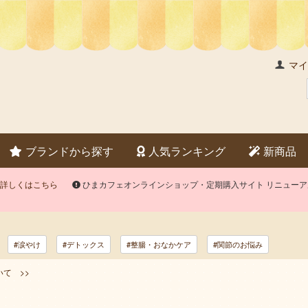
マイ
ブランドから探す
人気ランキング
新商品
詳しくはこちら
ひまカフェオンラインショップ・定期購入サイト リニュー
#涙やけ
#デトックス
#整腸・おなかケア
#関節のお悩み
て >>