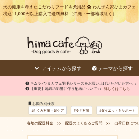
犬の健康を考えたこだわりフード＆犬用品
わん子ん家ひまカフェ
税込11,000円以上購入で送料無料（沖縄・一部地域除く）
アイテムから探す
テーマから探す
キムラ×ひまカフェ羽毛シリーズをお買い上げいただいた方へ→
【重要】地震の影響に伴う配送について>>
詳しくはこちら
お悩み別検索
#むくみ対策・腎ケア
#冷え対策
#ダイエットをサポート
各地の配送料金 >>
配送のよくあるご質問 >>
出荷日数につい