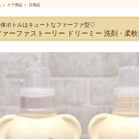
ム
>
ケア用品
>
日用品
本体ボトルはキュートなファーファ型♡
ファーファストーリー ドリーミー 洗剤・柔軟