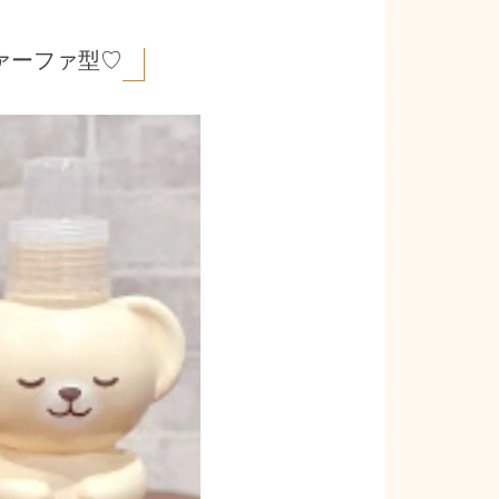
ァーファ型♡