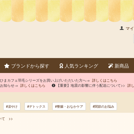
マイ
ブランドから探す
人気ランキング
新商品
×ひまカフェ羽毛シリーズをお買い上げいただいた方へ→
詳しくはこちら
のお知らせ→
詳しくはこちら
【重要】地震の影響に伴う配送について>>
詳
#涙やけ
#デトックス
#整腸・おなかケア
#関節のお悩み
て >>