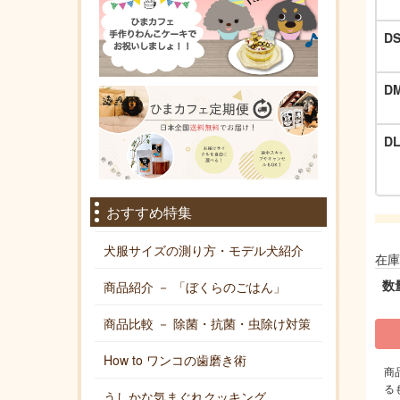
D
D
D
おすすめ特集
犬服サイズの測り方・モデル犬紹介
在庫
数
商品紹介 － 「ぼくらのごはん」
商品比較 － 除菌・抗菌・虫除け対策
How to ワンコの歯磨き術
商
る
うしかな気まぐれクッキング