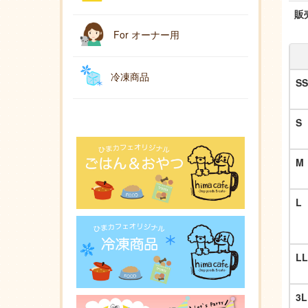
販
For オーナー用
冷凍商品
SS
S
M
L
LL
3L