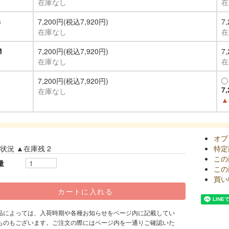
在庫なし
在
S
7,200円(税込7,920円)
7
在庫なし
在
M
7,200円(税込7,920円)
7
在庫なし
在
L
7,200円(税込7,920円)
7
在庫なし
▲
オプ
状況 ▲在庫残 2
特定
この
量
この
買い
品によっては、入荷時期や各種お知らせをページ内に記載してい
ものもございます。ご注文の際にはページ内を一通りご確認いた