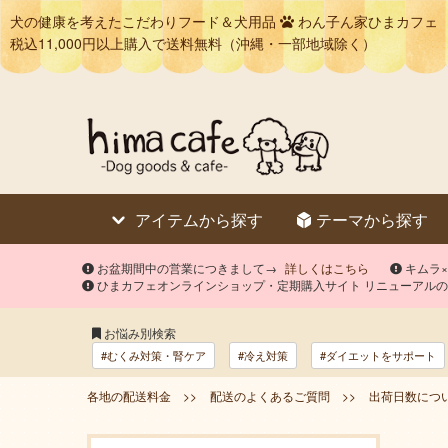
犬の健康を考えたこだわりフード＆犬用品
わん子ん家ひまカフェ
税込11,000円以上購入で送料無料（沖縄・一部地域除く）
アイテムから探す
テーマから探す
お盆期間中の営業につきまして→
詳しくはこちら
キムラ
ひまカフェオンラインショップ・定期購入サイト リニューアル
お悩み別検索
#むくみ対策・腎ケア
#冷え対策
#ダイエットをサポート
各地の配送料金 >>
配送のよくあるご質問 >>
出荷日数につい