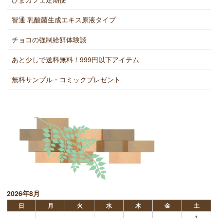
智通 乳酸菌生成エキス原液タイプ
チョコの強制給餌体験談
あと少しで送料無料！999円以下アイテム
無料サンプル・コミックプレゼント
2026年8月
日
月
火
水
木
金
土
1