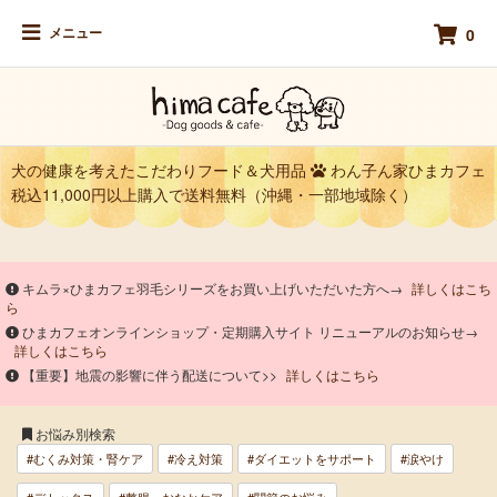
メニュー
0
犬の健康を考えたこだわりフード＆犬用品
わん子ん家ひまカフェ
税込11,000円以上購入で送料無料（沖縄・一部地域除く）
キムラ×ひまカフェ羽毛シリーズをお買い上げいただいた方へ→
詳しくはこち
ら
ひまカフェオンラインショップ・定期購入サイト リニューアルのお知らせ→
詳しくはこちら
【重要】地震の影響に伴う配送について>>
詳しくはこちら
お悩み別検索
#むくみ対策・腎ケア
#冷え対策
#ダイエットをサポート
#涙やけ