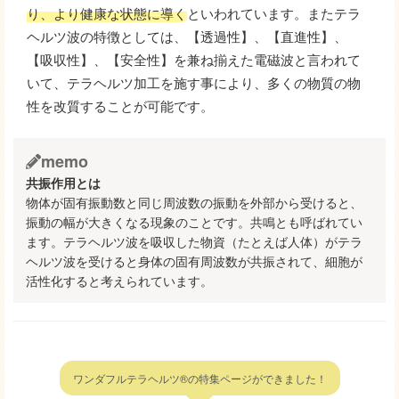
り、より健康な状態に導く
といわれています。またテラ
ヘルツ波の特徴としては、【透過性】、【直進性】、
【吸収性】、【安全性】を兼ね揃えた電磁波と言われて
いて、テラヘルツ加工を施す事により、多くの物質の物
性を改質することが可能です。
memo
共振作用とは
物体が固有振動数と同じ周波数の振動を外部から受けると、
振動の幅が大きくなる現象のことです。共鳴とも呼ばれてい
ます。テラヘルツ波を吸収した物資（たとえば人体）がテラ
ヘルツ波を受けると身体の固有周波数が共振されて、細胞が
活性化すると考えられています。
ワンダフルテラヘルツ®の特集ページができました！