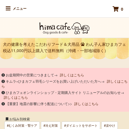
メニュー
0
犬の健康を考えたこだわりフード＆犬用品
わん子ん家ひまカフェ
税込11,000円以上購入で送料無料（沖縄・一部地域除く）
お盆期間中の営業につきまして→
詳しくはこちら
キムラ×ひまカフェ羽毛シリーズをお買い上げいただいた方へ→
詳しくはこち
ら
ひまカフェオンラインショップ・定期購入サイト リニューアルのお知らせ→
詳しくはこちら
【重要】地震の影響に伴う配送について>>
詳しくはこちら
お悩み別検索
#むくみ対策・腎ケア
#冷え対策
#ダイエットをサポート
#涙やけ