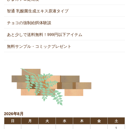
智通 乳酸菌生成エキス原液タイプ
チョコの強制給餌体験談
あと少しで送料無料！999円以下アイテム
無料サンプル・コミックプレゼント
2026年8月
日
月
火
水
木
金
土
1