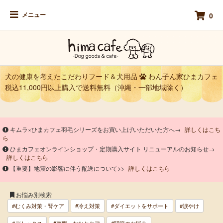
メニュー
0
犬の健康を考えたこだわりフード＆犬用品
わん子ん家ひまカフェ
税込11,000円以上購入で送料無料（沖縄・一部地域除く）
キムラ×ひまカフェ羽毛シリーズをお買い上げいただいた方へ→
詳しくはこち
ら
ひまカフェオンラインショップ・定期購入サイト リニューアルのお知らせ→
詳しくはこちら
【重要】地震の影響に伴う配送について>>
詳しくはこちら
お悩み別検索
#むくみ対策・腎ケア
#冷え対策
#ダイエットをサポート
#涙やけ