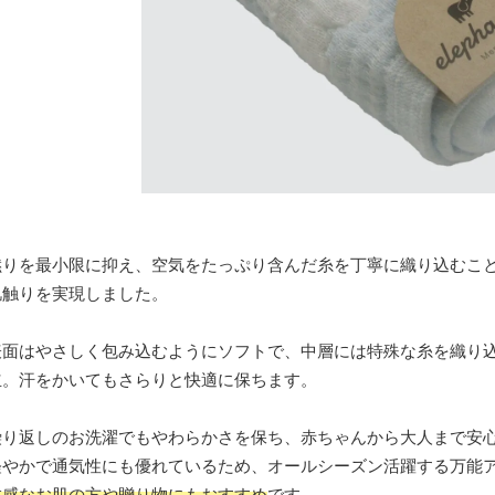
撚りを最小限に抑え、空気をたっぷり含んだ糸を丁寧に織り込むこ
肌触りを実現しました。
表面はやさしく包み込むようにソフトで、中層には特殊な糸を織り
立。汗をかいてもさらりと快適に保ちます。
繰り返しのお洗濯でもやわらかさを保ち、赤ちゃんから大人まで安
軽やかで通気性にも優れているため、オールシーズン活躍する万能
敏感なお肌の方や贈り物にもおすすめ
です。