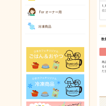
1,
在
For オーナー用
冷凍商品
数
商
る
だ