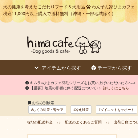
犬の健康を考えたこだわりフード＆犬用品
わん子ん家ひまカフェ
税込11,000円以上購入で送料無料（沖縄・一部地域除く）
アイテムから探す
テーマから探す
キムラ×ひまカフェ羽毛シリーズをお買い上げいただいた方へ→
【重要】地震の影響に伴う配送について>>
詳しくはこちら
お悩み別検索
#むくみ対策・腎ケア
#冷え対策
#ダイエットをサポート
各地の配送料金 >>
配送のよくあるご質問 >>
出荷日数につい