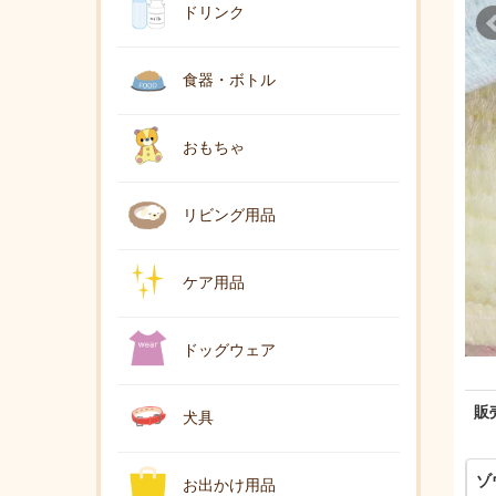
ドリンク
食器・ボトル
おもちゃ
リビング用品
ケア用品
ドッグウェア
販
犬具
ゾ
お出かけ用品