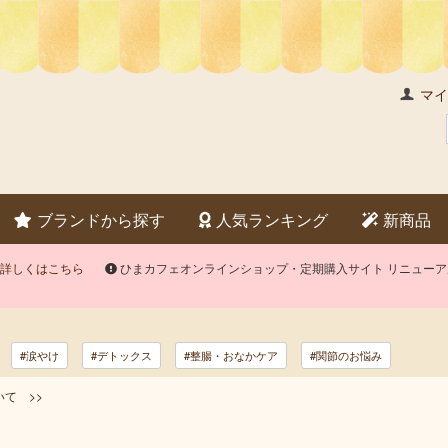
マイ
ブランドから探す
人気ランキング
新商品
詳しくはこちら
ひまカフェオンラインショップ・定期購入サイト リニュー
#涙やけ
#デトックス
#整腸・おなかケア
#関節のお悩み
て >>