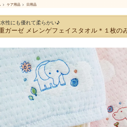
ム
>
ケア用品
>
日用品
吸水性にも優れて柔らかい♪
4重ガーゼ メレンゲフェイスタオル＊１枚の