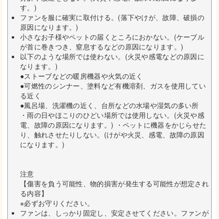
す。)
ファンを服に確実に取付ける。(落下やけが、故障、破損の
原因になります。)
小さなお子様やペットの届くところにおかない。(ケーブル
が首に巻きつき、窒息するなどの原因になります。)
以下のような場所では使わない。(火災や感電などの原因に
なります。)
●ストーブなどの暖房機器や火気の近く
●可燃性のシンナー、塗料など有機溶剤、ガスを使用してい
る近く
●風呂場、洗濯機の近く、台所などの水場や湿気の多い所
・雨の日やほこりのひどい場所では使用しない。(火災や感
電、故障の原因になります。) ・ペットに機器をかじらせた
り、触れさせたりしない。(けがや火災、感電、故障の原因
になります。)
注意
【傷害を負う可能性、物的損害が発生する可能性が想定され
る内容】
※必ずお守りください。
ファンは、しっかり固定し、安定させてください。ファンが