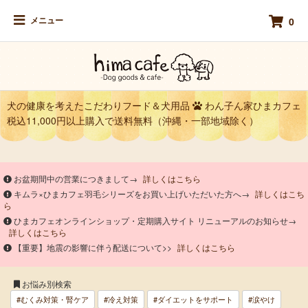
メニュー
0
犬の健康を考えたこだわりフード＆犬用品
わん子ん家ひまカフェ
税込11,000円以上購入で送料無料（沖縄・一部地域除く）
お盆期間中の営業につきまして→
詳しくはこちら
キムラ×ひまカフェ羽毛シリーズをお買い上げいただいた方へ→
詳しくはこち
ら
ひまカフェオンラインショップ・定期購入サイト リニューアルのお知らせ→
詳しくはこちら
【重要】地震の影響に伴う配送について>>
詳しくはこちら
お悩み別検索
#むくみ対策・腎ケア
#冷え対策
#ダイエットをサポート
#涙やけ