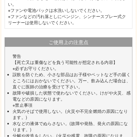
い。
※ファンや電池パックは水洗いしないでください。
※ファンなどの汚れ落としにベンジン、シンナースプレー式ク
リーナーは使用しないでください。
ご使用上の注意点
警告
【死亡又は重傷などを負う可能性が想定される内容】
※必ずお守りください。
誤飲を防ぐため、小さな部品はお子様やペットなど手の届く
ところにはおかないでください。万ー、飲み込んだ場合は、
直ぐに医師の治療を受けて下さい。
故障や破損した状態で使わないでください。けがや火災、感
電などの原因になります。
※禁止事項
火気のそばで使用しない。(火災や不完全燃焼の原因になり
ます。)
水などの液体でぬらさない。(故障や発熱、発火の原因にな
ります。)
分解や改造をしない。(火災や感電、故障の原因になりま