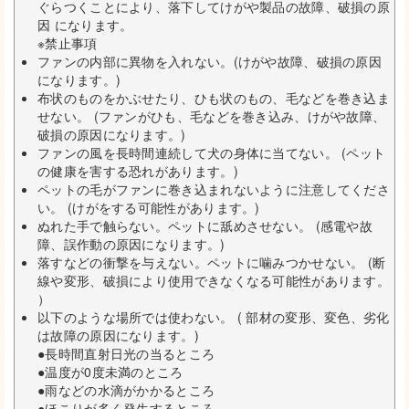
ぐらつくことにより、落下してけがや製品の故障、破損の原
因 になります。
※禁止事項
ファンの内部に異物を入れない。(けがや故障、破損の原因
になります。)
布状のものをかぶせたり、ひも状のもの、毛などを巻き込ま
せない。 (ファンがひも、毛などを巻き込み、けがや故障、
破損の原因になります。)
ファンの風を長時間連続して犬の身体に当てない。 (ペット
の健康を害する恐れがあります。)
ペットの毛がファンに巻き込まれないように注意してくださ
い。 (けがをする可能性があります。)
ぬれた手で触らない。ペットに舐めさせない。 (感電や故
障、誤作動の原因になります。)
落すなどの衝撃を与えない。ペットに噛みつかせない。 (断
線や変形、破損により使用できなくなる可能性があります。
）
以下のような場所では使わない。 ( 部材の変形、変色、劣化
は故障の原因になります。)
●長時間直射日光の当るところ
●温度が0度未満のところ
●雨などの水滴がかかるところ
●ほこりが多く発生するところ