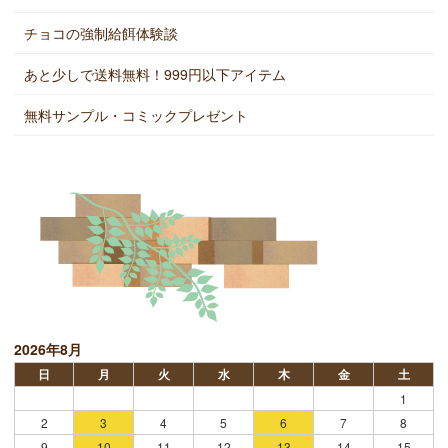
チョコの強制給餌体験談
あと少しで送料無料！999円以下アイテム
無料サンプル・コミックプレゼント
2026年8月
日
月
火
水
木
金
土
1
2
3
4
5
6
7
8
9
10
11
12
13
14
15