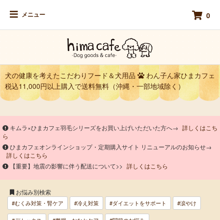
メニュー
0
犬の健康を考えたこだわりフード＆犬用品
わん子ん家ひまカフェ
税込11,000円以上購入で送料無料（沖縄・一部地域除く）
キムラ×ひまカフェ羽毛シリーズをお買い上げいただいた方へ→
詳しくはこち
ら
ひまカフェオンラインショップ・定期購入サイト リニューアルのお知らせ→
詳しくはこちら
【重要】地震の影響に伴う配送について>>
詳しくはこちら
お悩み別検索
#むくみ対策・腎ケア
#冷え対策
#ダイエットをサポート
#涙やけ