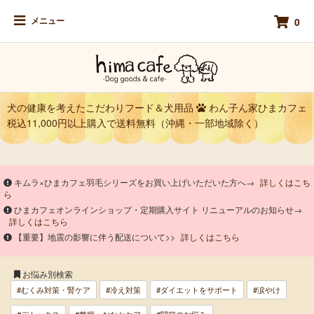
メニュー
0
犬の健康を考えたこだわりフード＆犬用品
わん子ん家ひまカフェ
税込11,000円以上購入で送料無料（沖縄・一部地域除く）
キムラ×ひまカフェ羽毛シリーズをお買い上げいただいた方へ→
詳しくはこち
ら
ひまカフェオンラインショップ・定期購入サイト リニューアルのお知らせ→
詳しくはこちら
【重要】地震の影響に伴う配送について>>
詳しくはこちら
お悩み別検索
#むくみ対策・腎ケア
#冷え対策
#ダイエットをサポート
#涙やけ