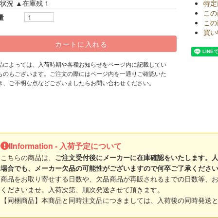
状況 ▲在庫残 1
特定
この
量
この
買い
品によっては、入荷時期や各種お知らせをページ内に記載してい
ものもございます。ご注文の際にはページ内を一通りご確認いた
き、ご不明な点などございましたらお問い合わせください。
IInformation - 入荷予定について
こちらの商品は、
ご注文受付後にメーカーに在庫確認をいたします。
場合でも、メーカー欠品の可能性がございますので何卒ご了承くださ
商品をお取り寄せする日数や、欠品商品が再販されるまでの日数等、
くださいませ。入荷次第、順次発送させて頂きます。
【同梱商品】本商品と同時注文品につきましては、入荷後の同時発送