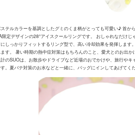
パステルカラーを基調としたグミのくま柄がとっても可愛い♪ 首か
VA限定デザインの28°アイスクールリングです。 おしゃれなだけ
首にしっかりフィットするリング型で、高い冷却効果を発揮します
れます。 暑い時期の熱中症対策はもちろんのこと、愛犬とのお出か
設計のSUOは、お散歩やドライブなど近場のおでかけや、旅行やキ
です。夏バテ対策のお水などと一緒に、バッグにインしてあげてく