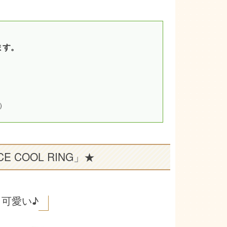
ます。
）
CE COOL RING」★
可愛い♪