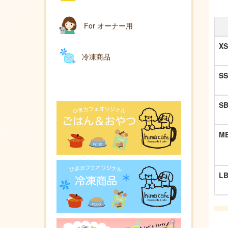
For オーナー用
X
冷凍商品
S
S
M
L