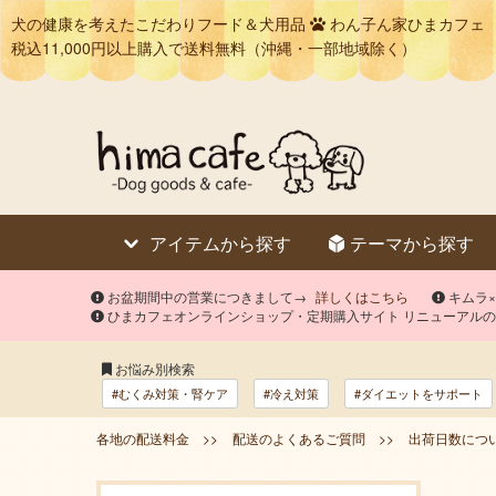
犬の健康を考えたこだわりフード＆犬用品
わん子ん家ひまカフェ
税込11,000円以上購入で送料無料（沖縄・一部地域除く）
アイテムから探す
テーマから探す
お盆期間中の営業につきまして→
詳しくはこちら
キムラ
ひまカフェオンラインショップ・定期購入サイト リニューアル
お悩み別検索
#むくみ対策・腎ケア
#冷え対策
#ダイエットをサポート
各地の配送料金 >>
配送のよくあるご質問 >>
出荷日数につい