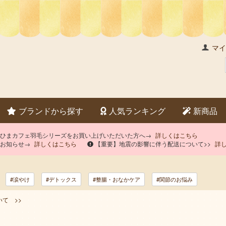
マイ
ブランドから探す
人気ランキング
新商品
×ひまカフェ羽毛シリーズをお買い上げいただいた方へ→
詳しくはこちら
のお知らせ→
詳しくはこちら
【重要】地震の影響に伴う配送について>>
詳
#涙やけ
#デトックス
#整腸・おなかケア
#関節のお悩み
て >>