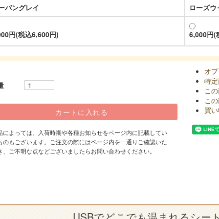
ーバングレイ
ローズウ
000円(税込6,600円)
6,000円(
オプ
特定
量
この
この
買い
品によっては、入荷時期や各種お知らせをページ内に記載してい
ものもございます。ご注文の際にはページ内を一通りご確認いた
き、ご不明な点などございましたらお問い合わせください。
USBでどこでも温まれるシー