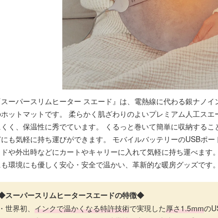
『スーパースリムヒーター スエード』は、電熱線に代わる銀ナノイン
のホットマットです。 柔らかく肌ざわりのよいプレミアム人工スエ
にくく、保温性に秀でています。 くるっと巻いて簡単に収納するこ
どにも気軽に持ち運びができます。 モバイルバッテリーのUSBポ
ッドや外出時などにカートやキャリーに入れて気軽に持ち運べます
にも環境にも優しく安心・安全で温かい、革新的な暖房グッズです
◆スーパースリムヒータースエードの特徴◆
・世界初、
インクで温かくなる特許技術
で実現した
厚さ1.5mm
のU