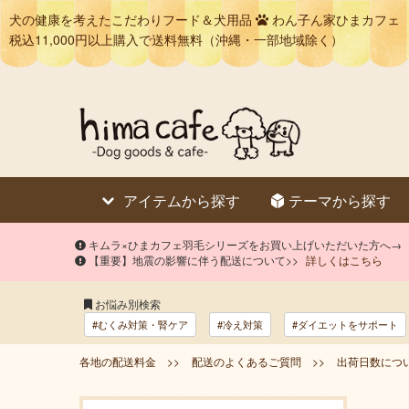
犬の健康を考えたこだわりフード＆犬用品
わん子ん家ひまカフェ
税込11,000円以上購入で送料無料（沖縄・一部地域除く）
アイテムから探す
テーマから探す
キムラ×ひまカフェ羽毛シリーズをお買い上げいただいた方へ→
【重要】地震の影響に伴う配送について>>
詳しくはこちら
お悩み別検索
#むくみ対策・腎ケア
#冷え対策
#ダイエットをサポート
各地の配送料金 >>
配送のよくあるご質問 >>
出荷日数につい