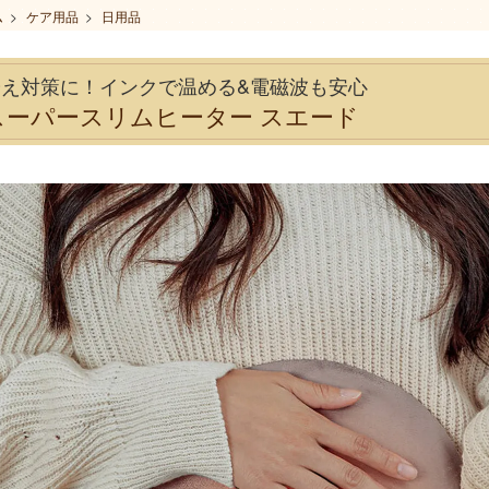
ム
>
ケア用品
>
日用品
冷え対策に！インクで温める&電磁波も安心
スーパースリムヒーター スエード