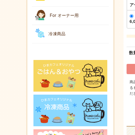
ア
For オーナー用
6,
冷凍商品
数
商
る
だ