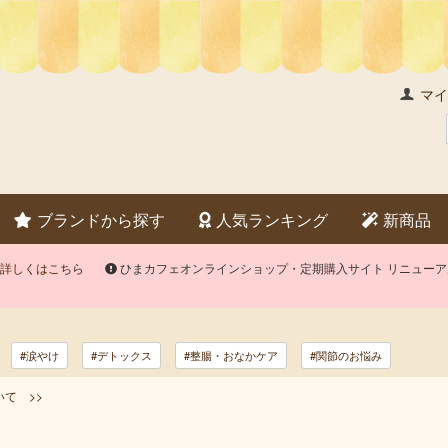
マイ
ブランドから探す
人気ランキング
新商品
詳しくはこちら
ひまカフェオンラインショップ・定期購入サイト リニュー
#涙やけ
#デトックス
#整腸・おなかケア
#関節のお悩み
て >>