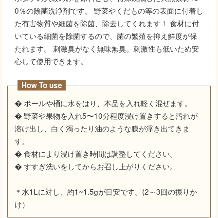
0％の除菌洗浄剤です。 野菜やくだもの等の表面に付着し
た有害物質や細菌を除菌、除去してくれます！ 食材に付
いている細菌を除菌するので、菌の繁殖を抑え鮮度が保
たれます。 刺激臭がなく無味無臭。刺激性も低いため安
心して使用できます。
How To use
� ボールや桶に水をはり、本品を入れ軽く混ぜます。
� 野菜や果物を入れ5〜10分程度浸け置きすると汚れが
溶け出し、白く濁ったり油のような膜が浮き出てきま
す。
� 食材により浸け置き時間は調整してください。
� すすぎ洗いをしてからお召し上がりください。
＊水1Lに対し、約1~1.5gが目安です。(2～3回の振りか
け）