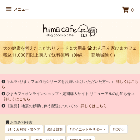
メニュー
0
犬の健康を考えたこだわりフード＆犬用品
わん子ん家ひまカフェ
税込11,000円以上購入で送料無料（沖縄・一部地域除く）
キムラ×ひまカフェ羽毛シリーズをお買い上げいただいた方へ→
詳しくはこち
ら
ひまカフェオンラインショップ・定期購入サイト リニューアルのお知らせ→
詳しくはこちら
【重要】地震の影響に伴う配送について>>
詳しくはこちら
お悩み別検索
#むくみ対策・腎ケア
#冷え対策
#ダイエットをサポート
#涙やけ