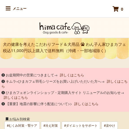
メニュー
0
犬の健康を考えたこだわりフード＆犬用品
わん子ん家ひまカフェ
税込11,000円以上購入で送料無料（沖縄・一部地域除く）
お盆期間中の営業につきまして→
詳しくはこちら
キムラ×ひまカフェ羽毛シリーズをお買い上げいただいた方へ→
詳しくはこち
ら
ひまカフェオンラインショップ・定期購入サイト リニューアルのお知らせ→
詳しくはこちら
【重要】地震の影響に伴う配送について>>
詳しくはこちら
お悩み別検索
#むくみ対策・腎ケア
#冷え対策
#ダイエットをサポート
#涙やけ