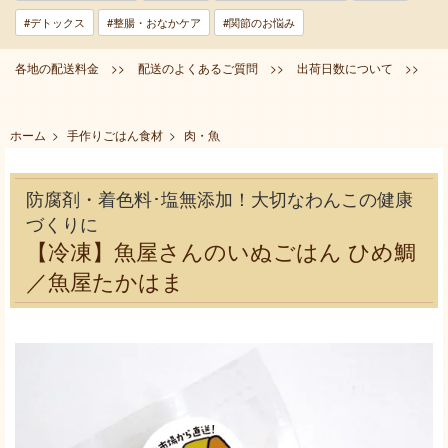
#デトックス
#整腸・おなかケア
#関節のお悩み
各地の配送料金 >>
配送のよくあるご質問 >>
出荷日数について >>
ホーム
>
手作りごはん食材
>
肉・魚
防腐剤・着色料･塩無添加！大切なわんこの健康
づくりに
【冷凍】魚屋さんのいぬごはん ひめ鯛
／魚屋たかはま