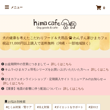
メニュー
0
犬の健康を考えたこだわりフード＆犬用品
わん子ん家ひまカフェ
税込11,000円以上購入で送料無料（沖縄・一部地域除く）
お盆期間中の営業につきまして→
詳しくはこちら
キムラ×ひまカフェ羽毛シリーズをお買い上げいただいた方へ→
詳しくはこち
ら
ひまカフェオンラインショップ・定期購入サイト リニューアルのお知らせ→
詳しくはこちら
【重要】地震の影響に伴う配送について>>
詳しくはこちら
お悩み別検索
#むくみ対策・腎ケア
#冷え対策
#ダイエットをサポート
#涙やけ