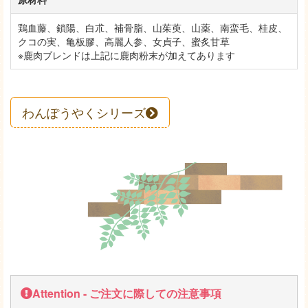
鶏血藤、鎖陽、白朮、補骨脂、山茱萸、山薬、南蛮毛、桂皮、
クコの実、亀板膠、高麗人参、女貞子、蜜炙甘草
※鹿肉ブレンドは上記に鹿肉粉末が加えてあります
わんぽうやくシリーズ
Attention - ご注文に際しての注意事項