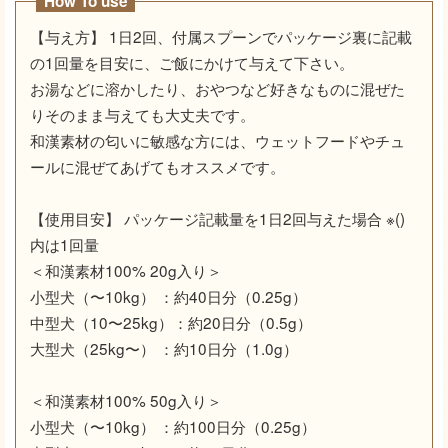
How To use
【与え方】 1日2回、付属スプーンでパッケージ裏に記載
の1回量を目安に、ご飯にかけて与えて下さい。
お湯などに溶かしたり、おやつなど好きなものに混ぜた
りそのまま与えても大丈夫です。
和漢素材の匂いに敏感な方には、ウェットフードやチュ
ールに混ぜてあげてもオススメです。
【使用目安】 パッケージ記載量を1日2回与えた場合 ※()
内は1回量
＜和漢素材100% 20g入り＞
小型犬（〜10kg） ：約40日分（0.25g）
中型犬（10〜25kg）：約20日分（0.5g）
大型犬（25kg〜） ：約10日分（1.0g）
＜和漢素材100% 50g入り＞
小型犬（〜10kg） ：約100日分（0.25g）