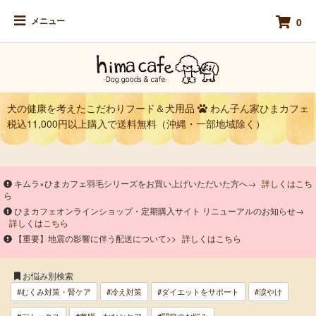
メニュー
0
犬の健康を考えたこだわりフード＆犬用品
わん子ん家ひまカフェ
税込11,000円以上購入で送料無料（沖縄・一部地域除く）
キムラ×ひまカフェ羽毛シリーズをお買い上げいただいた方へ→
詳しくはこち
ら
ひまカフェオンラインショップ・定期購入サイト リニューアルのお知らせ→
詳しくはこちら
【重要】地震の影響に伴う配送について>>
詳しくはこちら
お悩み別検索
#むくみ対策・腎ケア
#冷え対策
#ダイエットをサポート
#涙やけ