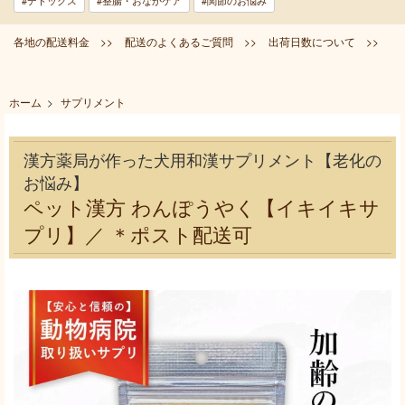
#デトックス
#整腸・おなかケア
#関節のお悩み
各地の配送料金 >>
配送のよくあるご質問 >>
出荷日数について >>
ホーム
>
サプリメント
漢方薬局が作った犬用和漢サプリメント【老化の
お悩み】
ペット漢方 わんぽうやく【イキイキサ
プリ】／ ＊ポスト配送可