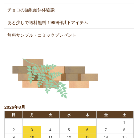
チョコの強制給餌体験談
あと少しで送料無料！999円以下アイテム
無料サンプル・コミックプレゼント
2026年8月
日
月
火
水
木
金
土
1
2
3
4
5
6
7
8
9
10
11
12
13
14
15