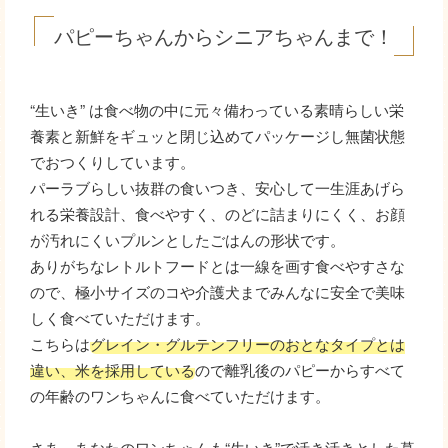
パピーちゃんからシニアちゃんまで！
“生いき” は食べ物の中に元々備わっている素晴らしい栄
養素と新鮮をギュッと閉じ込めてパッケージし無菌状態
でおつくりしています。
パーラブらしい抜群の食いつき、安心して一生涯あげら
れる栄養設計、食べやすく、のどに詰まりにくく、お顔
が汚れにくいプルンとしたごはんの形状です。
ありがちなレトルトフードとは一線を画す食べやすさな
ので、極小サイズのコや介護犬までみんなに安全で美味
しく食べていただけます。
こちらは
グレイン・グルテンフリーのおとなタイプとは
違い、米を採用している
ので離乳後のパピーからすべて
の年齢のワンちゃんに食べていただけます。
さあ、あなたのワンちゃんも“生いき”で活き活きとした暮