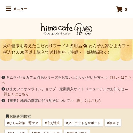
メニュー
0
犬の健康を考えたこだわりフード＆犬用品
わん子ん家ひまカフェ
税込11,000円以上購入で送料無料（沖縄・一部地域除く）
キムラ×ひまカフェ羽毛シリーズをお買い上げいただいた方へ→
詳しくはこち
ら
ひまカフェオンラインショップ・定期購入サイト リニューアルのお知らせ→
詳しくはこちら
【重要】地震の影響に伴う配送について>>
詳しくはこちら
お悩み別検索
#むくみ対策・腎ケア
#冷え対策
#ダイエットをサポート
#涙やけ