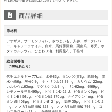
商品詳細
原材料
アオザメ、サーモンフィレ、さつまいも、人参、ポークレバ
ー、キャノーラオイル、白米、馬鈴薯澱粉、栗南瓜、寒天、ホ
タテカルシウム、ひまわり油、利尻昆布、干椎茸
総合栄養価
（100gあたり）
代謝エネルギー 77kcal、水分83g、タンパク質6g、脂質4g、炭
水化物6g、灰分0.9g、ナトリウム53.39mg、カリウム122mg、
カルシウム63mg、マグネシウム9mg、リン62mg、銅69μg、
レチノール当量495μg、ビタミンD 52IU、ビタミンK 5μg、ビ
タミンB1 56μg、ビタミンB2 170μg、ナイアシン 1mg、ビタ
ミンB6 106μg、ビタミンB12 1μg、葉酸 35μg、ビタミンC 2
mg、オメガ3系脂肪酸 328mg、オメガ6系脂肪酸 766mg、コ
レステロール 23mg、食物繊維総量 1g