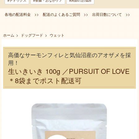
#デトックス
#整腸・おなかケア
#関節のお悩み
各地の配送料金 >>
配送のよくあるご質問 >>
出荷日数について >>
ホーム
>
ドッグフード
>
ウェット
高価なサーモンフィレと気仙沼産のアオザメを採
用！
生いきいき 100g ／PURSUIT OF LOVE
＊8袋までポスト配送可