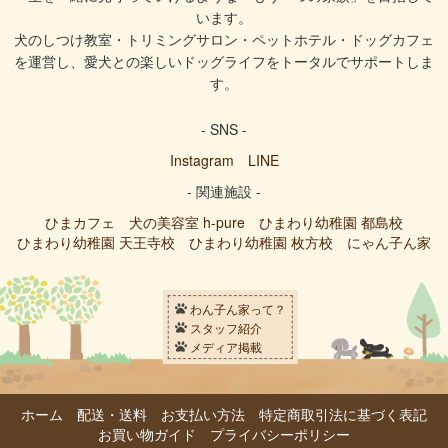
います。
犬のしつけ教室・トリミングサロン・ペットホテル・ドッグカフェ
を運営し、愛犬との楽しいドッグライフをトータルでサポートしま
す。
- SNS -
Instagram
LINE
- 関連施設 -
ひまカフェ
犬の美容室 h-pure
ひまわり幼稚園 都島校
ひまわり幼稚園 天王寺校
ひまわり幼稚園 枚方校
にゃん子ん家
わん子ん家って？
スタッフ紹介
メディア掲載
ホーム
配送・送料
お支払い方法
特定商取引法に基づく表記
お買い物ガイド
プライバシーポリシー