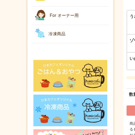
For オーナー用
う
冷凍商品
ゾ
い
数
商
る
だ