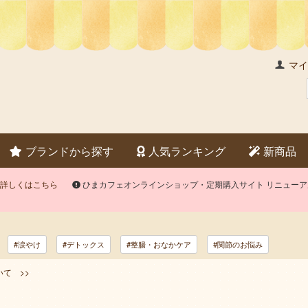
マイ
ブランドから探す
人気ランキング
新商品
詳しくはこちら
ひまカフェオンラインショップ・定期購入サイト リニュー
#涙やけ
#デトックス
#整腸・おなかケア
#関節のお悩み
て >>