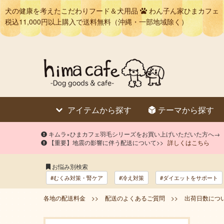
犬の健康を考えたこだわりフード＆犬用品
わん子ん家ひまカフェ
税込11,000円以上購入で送料無料（沖縄・一部地域除く）
アイテムから探す
テーマから探す
キムラ×ひまカフェ羽毛シリーズをお買い上げいただいた方へ→
【重要】地震の影響に伴う配送について>>
詳しくはこちら
お悩み別検索
#むくみ対策・腎ケア
#冷え対策
#ダイエットをサポート
各地の配送料金 >>
配送のよくあるご質問 >>
出荷日数につい