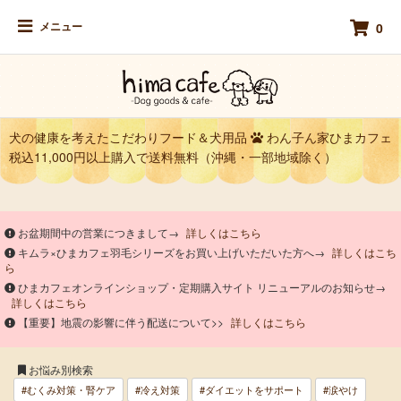
メニュー
0
犬の健康を考えたこだわりフード＆犬用品
わん子ん家ひまカフェ
税込11,000円以上購入で送料無料（沖縄・一部地域除く）
お盆期間中の営業につきまして→
詳しくはこちら
キムラ×ひまカフェ羽毛シリーズをお買い上げいただいた方へ→
詳しくはこち
ら
ひまカフェオンラインショップ・定期購入サイト リニューアルのお知らせ→
詳しくはこちら
【重要】地震の影響に伴う配送について>>
詳しくはこちら
お悩み別検索
#むくみ対策・腎ケア
#冷え対策
#ダイエットをサポート
#涙やけ