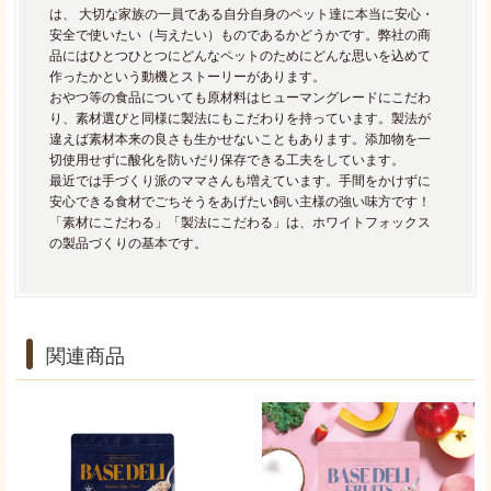
は、 大切な家族の一員である自分自身のペット達に本当に安心・
安全で使いたい（与えたい）ものであるかどうかです。弊社の商
品にはひとつひとつにどんなペットのためにどんな思いを込めて
作ったかという動機とストーリーがあります。
おやつ等の食品についても原材料はヒューマングレードにこだわ
り、素材選びと同様に製法にもこだわりを持っています。製法が
違えば素材本来の良さも生かせないこともあります。添加物を一
切使用せずに酸化を防いだり保存できる工夫をしています。
最近では手づくり派のママさんも増えています。手間をかけずに
安心できる食材でごちそうをあげたい飼い主様の強い味方です！
「素材にこだわる」「製法にこだわる」は、ホワイトフォックス
の製品づくりの基本です。
関連商品