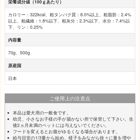
栄養成分値（100ｇあたり）
カロリー：322kcal、粗タンパク質：8.0%以上、粗脂肪：2.4%
以上、粗繊維：1.8%以下、粗灰分：2.3%以下、水分：7.4%以
下、リン：0.25%
内容量
70g、500g
原産国
日本
ご使用上の注意点
本品は愛犬用の一般食です。
幼児、小さなお子様の手が届かない所で保管して下さい。生
後2ヵ月未満のペットには与えないでください。
フードを変えるとお腹がゆるくなる場合があります。
給与目安の1/3量から始め、様子をみながら徐々に量を増や