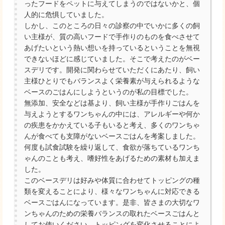
ったフードをペットに与えてしまうのではないかと、個
人的に危惧していました。
しかし、このところの日々の診察の中でいかに多くの飼
い主様が、質の高いフードで手作りのものを食べさせて
あげたいという熱い想いを持っているということを無視
できないほどに感じていました。そこで考えたのがベー
スデリです。開発に関わらせていただくにあたり、飼い
主様ひとりでもバランスよく栄養素が与えられるような
ベースのごはんにしようというのが私の目標でした。
無添加、安全などは基より、飼い主様が手作りごはんを
与えようとするワンちゃんの中には、アレルギーや何か
の疾患をかかえている子もいると考え、多くのワンちゃ
んが食べても支障がないベースごはんを考案しました。
何度も試食試験を繰り返して、食欲が落ちているワンち
ゃんのことも考え、嗜好性をあげるための素材も加えま
した。
このベースデリは好みや体質に合わせてトッピングの種
類を変えることにより、様々なワンちゃんに対応できる
ベースごはんになっています。是非、皆さまの大切なワ
ンちゃんのための栄養バランスの取れたベースごはんと
してお使いください。トッピングを変化させることによ