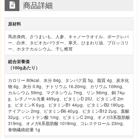
商品詳細
原材料
馬赤身肉、さつまいも、人参、キャノーラオイル、ポークレバ
ー、白米、タピオカパウダー、寒天、ひまわり油、ブロッコリ
ー、ホタテカルシウム、干し椎茸
総合栄養価
（100gあたり）
カロリー 80kcal、水分 84g、タンパク質 5g、脂質 4g、炭水化
物 6g、灰分 0.8g、ナトリウム 16.20mg、カリウム 109mg、
カルシウム 59mg、マグネシウム 7mg、リン 56mg、銅 74μ
g、レチノール当量 469μg、ビタミンD 2IU、ビタミンE 2m
g、ビタミンK 6μg、ビタミンB1 44μg、ビタミンB2 180μg、
ナイアシン 2mg、ビタミンB6 40μg、ビタミンB12 2μg、葉酸
32μg、パントテン酸 1mg、ビタミンC 2mg、オメガ3系脂肪酸
319mg、オメガ6系脂肪酸 1018mg、コレステロール 23mg、
食物繊維総量 1g