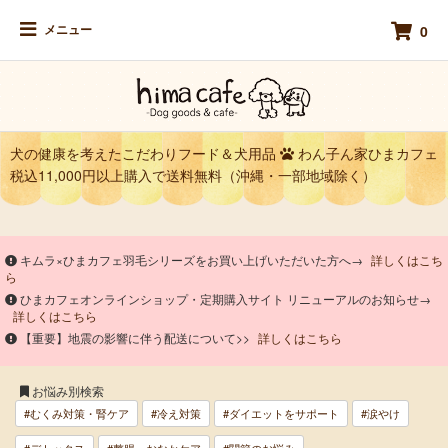
メニュー
0
犬の健康を考えたこだわりフード＆犬用品
わん子ん家ひまカフェ
税込11,000円以上購入で送料無料（沖縄・一部地域除く）
キムラ×ひまカフェ羽毛シリーズをお買い上げいただいた方へ→
詳しくはこち
ら
ひまカフェオンラインショップ・定期購入サイト リニューアルのお知らせ→
詳しくはこちら
【重要】地震の影響に伴う配送について>>
詳しくはこちら
お悩み別検索
#むくみ対策・腎ケア
#冷え対策
#ダイエットをサポート
#涙やけ