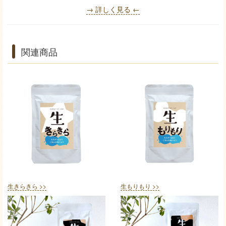
→ 詳しく見る ←
関連商品
生きらきら >>
生もりもり >>