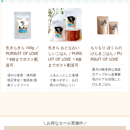
生きらきら 100g ／
生きら おとなおい
もりもり ぼくらの
PURSUIT OF LOVE
しいごはん ／PURS
げんきごはん／PU
＊8袋までポスト配
UIT OF LOVE ＊8袋
RSUIT OF LOVE
送可
までポスト配送可
愛犬の根本的な免疫
力アップから皮膚被
涙やけ改善・体内環
ぷるんっとした食感
毛のケアを目指した
境正常化！無添加 国
で食べやすく、お口
げんきごはん
産ドックフード
周りが汚れにくい
＼お得なセール実施中／