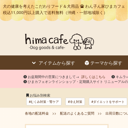
犬の健康を考えたこだわりフード＆犬用品
わん子ん家ひまカフェ
税込11,000円以上購入で送料無料（沖縄・一部地域除く）
アイテムから探す
テーマから探す
お盆期間中の営業につきまして→
詳しくはこちら
キムラ
ひまカフェオンラインショップ・定期購入サイト リニューアル
お悩み別検索
#むくみ対策・腎ケア
#冷え対策
#ダイエットをサポート
各地の配送料金 >>
配送のよくあるご質問 >>
出荷日数につい