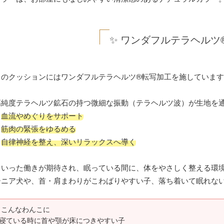
✨ ワンダフルテラヘルツ
このクッションにはワンダフルテラヘルツ®転写加工を施しています
高純度テラヘルツ鉱石の持つ微細な振動（テラヘルツ波）が生地を
・
血流やめぐりをサポート
・
筋肉の緊張をゆるめる
・
自律神経を整え、深いリラックスへ導く
といった働きが期待され、眠っている間に、体をやさしく整える環
シニア犬や、首・肩まわりがこわばりやすい子、落ち着いて眠れな
 こんなわんこに
寝ている時に首や顎が床につきやすい子