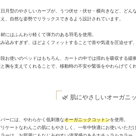
三日月型のやさしいカーブが、うつ伏せ・伏せ・横向きなど、どんな
支え、自然な姿勢でリラックスできるよう設計されています。
中材にはふんわり軽くて弾力のある羽毛を使用。
沈み込みすぎず、ほどよくフィットすることで首や気道を圧迫せず
普段お使いのベッドはもちろん、カートの中では揺れを吸収する緩
顎と胸を支えてくれることで、移動時の不安や緊張をやわらげてく
🌿 肌にやさしいオーガニ
カバーには、やわらかく低刺激な
オーガニックコットン
を使用。
デリケートなわんこの肌にもやさしく、一年中快適にお使いいただ
カラーは、お部屋にもなじみやすい清潔感のあるナチュラルカラー