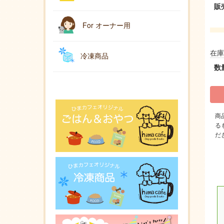
販
For オーナー用
在庫
冷凍商品
数
商
る
だ