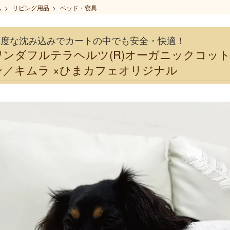
ム
>
リビング用品
>
ベッド・寝具
適度な沈み込みでカートの中でも安全・快適！
ワンダフルテラヘルツ(R)オーガニックコッ
ン／キムラ ×ひまカフェオリジナル