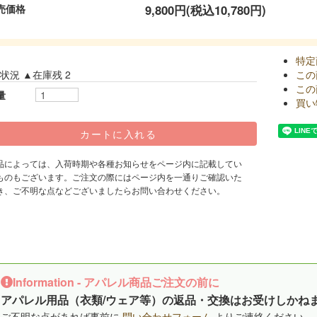
売価格
9,800円(税込10,780円)
特定
状況 ▲在庫残 2
この
この
量
買い
品によっては、入荷時期や各種お知らせをページ内に記載してい
ものもございます。ご注文の際にはページ内を一通りご確認いた
き、ご不明な点などございましたらお問い合わせください。
Information - アパレル商品ご注文の前に
アパレル用品（衣類/ウェア等）の返品・交換はお受けしかね
ご不明な点があれば事前に
問い合わせフォーム
よりご連絡ください。