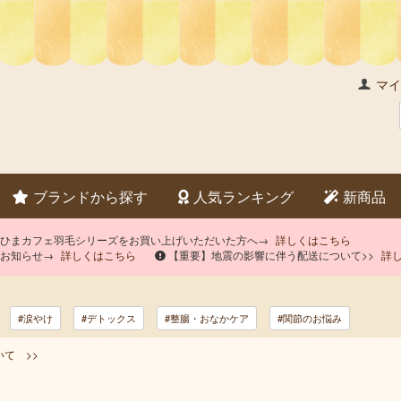
マイ
ブランドから探す
人気ランキング
新商品
×ひまカフェ羽毛シリーズをお買い上げいただいた方へ→
詳しくはこちら
のお知らせ→
詳しくはこちら
【重要】地震の影響に伴う配送について>>
詳
#涙やけ
#デトックス
#整腸・おなかケア
#関節のお悩み
て >>