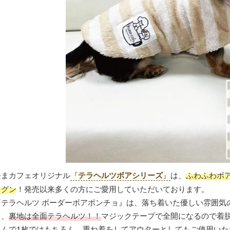
ひまカフェオリジナル
『
』
は、
ふわふわボ
テラヘルツボアシリーズ
ツグン
！発売以来多くの方にご愛用していただいております。
『テラヘルツ ボーダーボアポンチョ』は、落ち着いた優しい雰囲気
と、
裏地は全面テラヘルツ！！
マジックテープで全開になるので着
イムで1枚ではもちろん、重ね着をしてアウターとしてもご使用いた