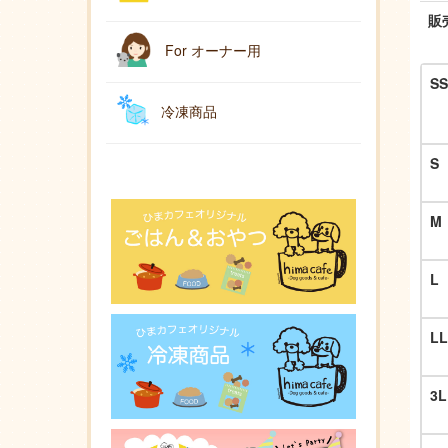
販
For オーナー用
SS
冷凍商品
S
M
L
LL
3L