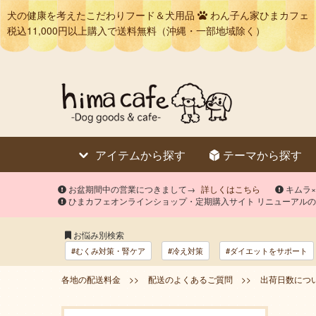
犬の健康を考えたこだわりフード＆犬用品
わん子ん家ひまカフェ
税込11,000円以上購入で送料無料（沖縄・一部地域除く）
アイテムから探す
テーマから探す
お盆期間中の営業につきまして→
詳しくはこちら
キムラ
ひまカフェオンラインショップ・定期購入サイト リニューアル
お悩み別検索
#むくみ対策・腎ケア
#冷え対策
#ダイエットをサポート
各地の配送料金 >>
配送のよくあるご質問 >>
出荷日数につい