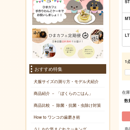
ST
M
LT
1
おすすめ特集
犬服サイズの測り方・モデル犬紹介
在庫
商品紹介 － 「ぼくらのごはん」
数
商品比較 － 除菌・抗菌・虫除け対策
How to ワンコの歯磨き術
商
うしかな気まぐれクッキング