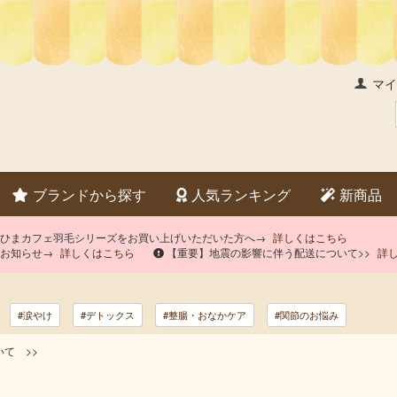
マイ
ブランドから探す
人気ランキング
新商品
×ひまカフェ羽毛シリーズをお買い上げいただいた方へ→
詳しくはこちら
のお知らせ→
詳しくはこちら
【重要】地震の影響に伴う配送について>>
詳
#涙やけ
#デトックス
#整腸・おなかケア
#関節のお悩み
て >>