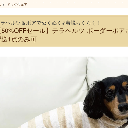
ム
>
ドッグウェア
テラヘルツ＆ボアでぬくぬく♪着脱らくらく！
【50%OFFセール】テラヘルツ ボーダーボ
配送1点のみ可