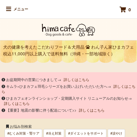
メニュー
0
犬の健康を考えたこだわりフード＆犬用品
わん子ん家ひまカフェ
税込11,000円以上購入で送料無料（沖縄・一部地域除く）
お盆期間中の営業につきまして→
詳しくはこちら
キムラ×ひまカフェ羽毛シリーズをお買い上げいただいた方へ→
詳しくはこち
ら
ひまカフェオンラインショップ・定期購入サイト リニューアルのお知らせ→
詳しくはこちら
【重要】地震の影響に伴う配送について>>
詳しくはこちら
お悩み別検索
#むくみ対策・腎ケア
#冷え対策
#ダイエットをサポート
#涙やけ