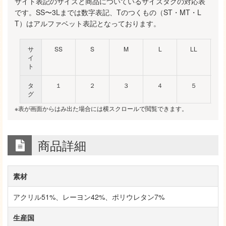
サイト表記のサイズと商品についているサイズタグの対応表
です。SS〜3Lまでは数字表記、Tのつくもの（ST・MT・L
T）はアルファベット表記となっております。
サ
SS
S
M
L
LL
イ
ト
タ
１
２
３
４
５
グ
※表が画面からはみ出た場合には横スクロールで閲覧できます。
商品詳細
素材
アクリル51%、レーヨン42%、ポリウレタン7%
生産国