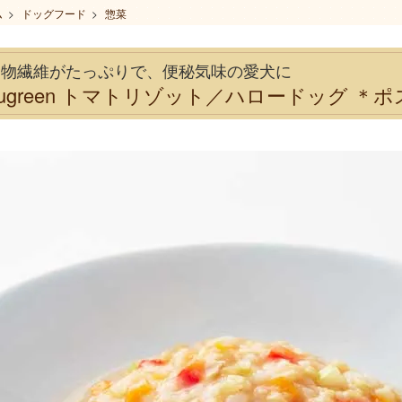
ム
>
ドッグフード
>
惣菜
食物繊維がたっぷりで、便秘気味の愛犬に
eugreen トマトリゾット／ハロードッグ ＊