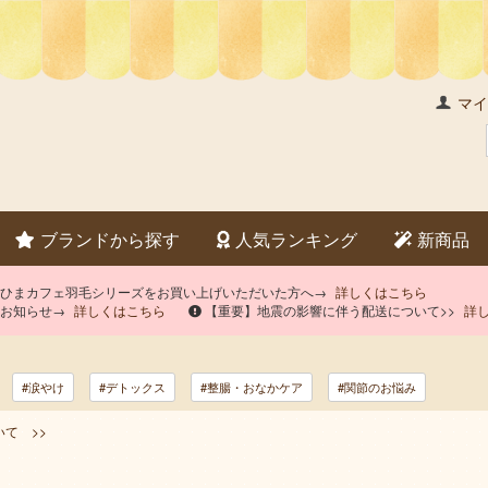
マイ
ブランドから探す
人気ランキング
新商品
×ひまカフェ羽毛シリーズをお買い上げいただいた方へ→
詳しくはこちら
のお知らせ→
詳しくはこちら
【重要】地震の影響に伴う配送について>>
詳
#涙やけ
#デトックス
#整腸・おなかケア
#関節のお悩み
て >>