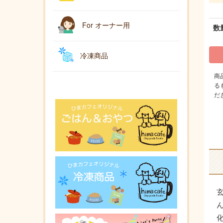
For オーナー用
数
冷凍商品
商
る
だ