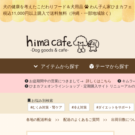
犬の健康を考えたこだわりフード＆犬用品
わん子ん家ひまカフェ
税込11,000円以上購入で送料無料（沖縄・一部地域除く）
アイテムから探す
テーマから探す
お盆期間中の営業につきまして→
詳しくはこちら
キムラ
ひまカフェオンラインショップ・定期購入サイト リニューアル
お悩み別検索
#むくみ対策・腎ケア
#冷え対策
#ダイエットをサポート
各地の配送料金 >>
配送のよくあるご質問 >>
出荷日数につい