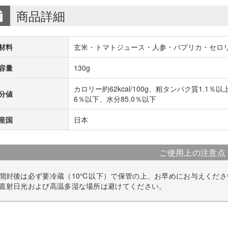
商品詳細
材料
玄米・トマトジュース・人参・パプリカ・セロ
容量
130g
カロリー約62kcal/100g、粗タンパク質1.1％
分値
6％以下、水分85.0％以下
産国
日本
ご使用上の注意点
開封後は必ず要冷蔵（10℃以下）で保管の上、お早めにお与えくださ
直射日光および高温多湿な場所は避けてください。