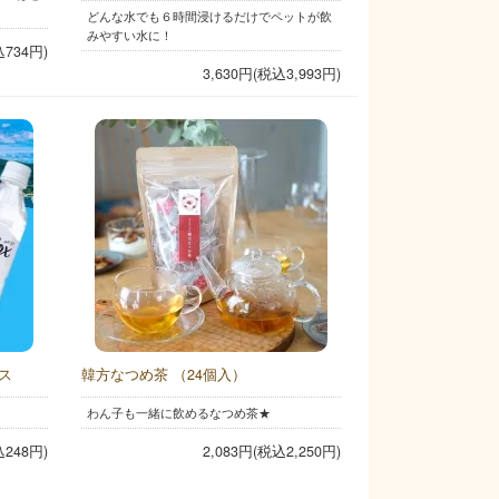
どんな水でも６時間浸けるだけでペットが飲
みやすい水に！
込734円)
3,630円(税込3,993円)
クス
韓方なつめ茶 （24個入）
わん子も一緒に飲めるなつめ茶★
込248円)
2,083円(税込2,250円)