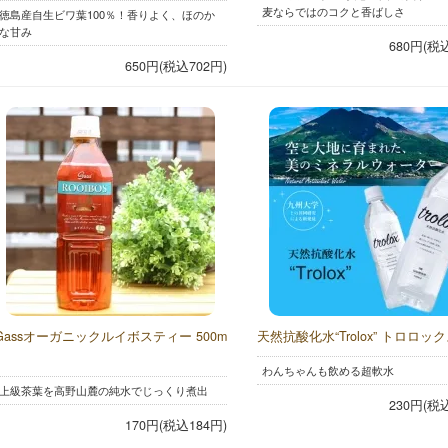
麦ならではのコクと香ばしさ
徳島産自生ビワ葉100％！香りよく、ほのか
な甘み
680円(税
650円(税込702円)
Gassオーガニックルイボスティー 500m
天然抗酸化水“Trolox” トロロッ
わんちゃんも飲める超軟水
上級茶葉を高野山麓の純水でじっくり煮出
230円(税
170円(税込184円)