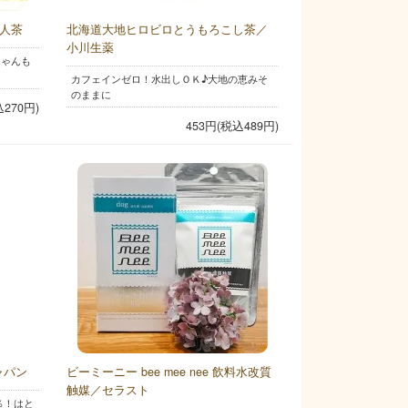
美人茶
北海道大地ヒロビロとうもろこし茶／
小川生薬
ちゃんも
カフェインゼロ！水出しＯＫ♪大地の恵みそ
のままに
込270円)
453円(税込489円)
ャパン
ビーミーニー bee mee nee 飲料水改質
触媒／セラスト
％！はと