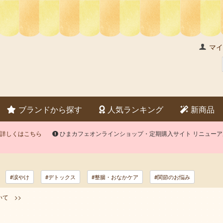
マイ
ブランドから探す
人気ランキング
新商品
詳しくはこちら
ひまカフェオンラインショップ・定期購入サイト リニュー
#涙やけ
#デトックス
#整腸・おなかケア
#関節のお悩み
て >>