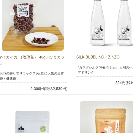
マイカイカ （玫瑰花） 40g／ひまカフ
SILK BUBBLING／ZINZO
ェ
“カラダシルク”を配合した、人用の
アドリンク
お花の香りでリラックス♪女性に人気の美容
茶・健康茶
324円(税
2,300円(税込2,530円)