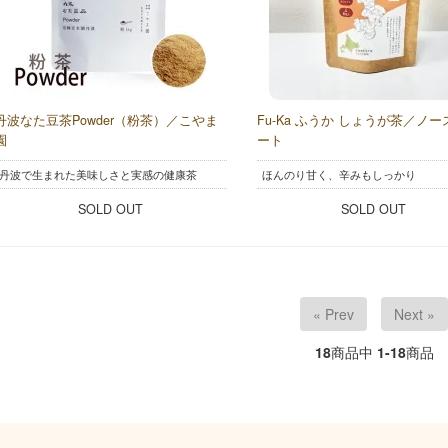
丹波なた豆茶Powder（粉茶）／こやま
Fu-Ka ふうか しょうが茶／ノ
園
ート
丹波で生まれた美味しさと実感の健康茶
ほんのり甘く、辛みもしっかり
SOLD OUT
SOLD OUT
« Prev
Next »
18
商品中
1-18
商品