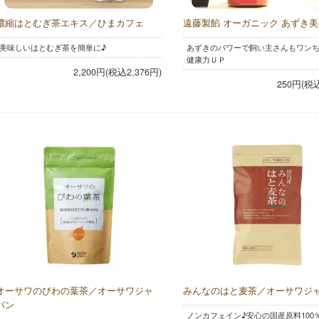
濃縮はとむぎ茶エキス／ひまカフェ
遠藤製餡 オーガニック あずき
美味しいはとむぎ茶を簡単に♪
あずきのパワーで飼い主さんもワン
健康力ＵＰ
2,200円(税込2,376円)
250円(税
オーサワのびわの葉茶／オーサワジャ
みんなのはと麦茶／オーサワジ
パン
ノンカフェイン♪安心の国産原料100