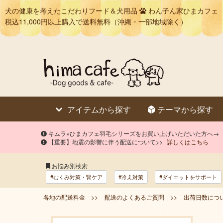
犬の健康を考えたこだわりフード＆犬用品
わん子ん家ひまカフェ
税込11,000円以上購入で送料無料（沖縄・一部地域除く）
アイテムから探す
テーマから探す
キムラ×ひまカフェ羽毛シリーズをお買い上げいただいた方へ→
【重要】地震の影響に伴う配送について>>
詳しくはこちら
お悩み別検索
#むくみ対策・腎ケア
#冷え対策
#ダイエットをサポート
各地の配送料金 >>
配送のよくあるご質問 >>
出荷日数につい