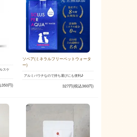
ソペア(ミネラルフリーペットウォータ
ー)
ヘルスケ
アルミパウチなので持ち運びにも便利♪
込350円)
327円(税込360円)