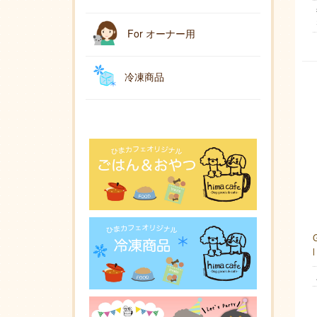
For オーナー用
冷凍商品
l