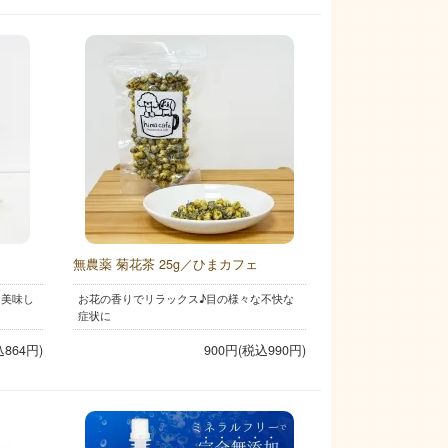
無農薬 菊花茶 25g／ひまカフェ
た美味し
お花の香りでリラックス♪目の様々な不快な
症状に
込864円)
900円(税込990円)