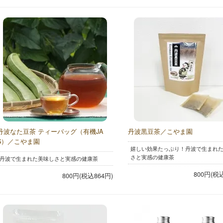
丹波なた豆茶 ティーバッグ（有機JA
丹波黒豆茶／こやま園
S）／こやま園
嬉しい効果たっぷり！丹波で生まれ
さと実感の健康茶
丹波で生まれた美味しさと実感の健康茶
800円(税
800円(税込864円)